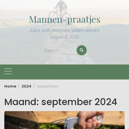
Skip
to
Mannen-praatjes
content
Alles wat mannen willen weten
August 6, 2026
Search
for:
Home
2024
september
Maand:
september 2024