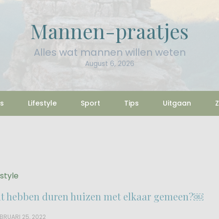
Mannen-praatjes
Alles wat mannen willen weten
August 6, 2026
s
Lifestyle
Sport
Tips
Uitgaan
Z
estyle
t hebben duren huizen met elkaar gemeen?￼
BRUARI 25, 2022