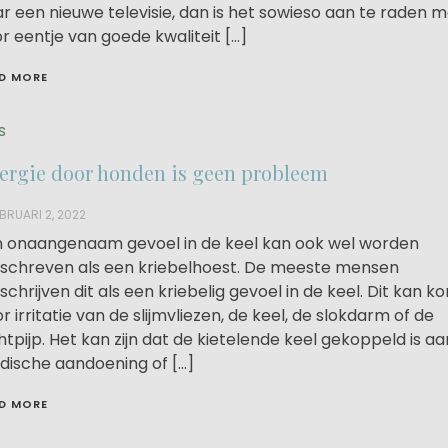
r een nieuwe televisie, dan is het sowieso aan te raden 
r eentje van goede kwaliteit […]
D MORE
s
lergie door honden is geen probleem
BRUARI 2, 2022
 onaangenaam gevoel in de keel kan ook wel worden
chreven als een kriebelhoest. De meeste mensen
chrijven dit als een kriebelig gevoel in de keel. Dit kan 
r irritatie van de slijmvliezen, de keel, de slokdarm of de
htpijp. Het kan zijn dat de kietelende keel gekoppeld is a
ische aandoening of […]
D MORE