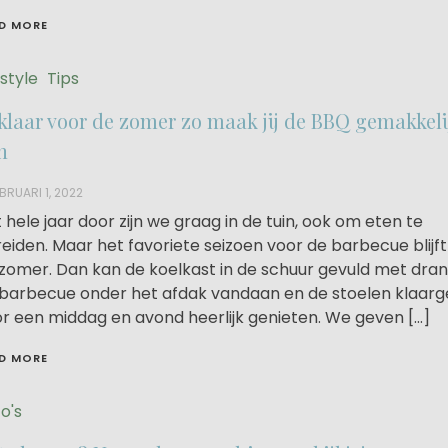
D MORE
estyle
Tips
 klaar voor de zomer zo maak jij de BBQ gemakkeli
n
BRUARI 1, 2022
 hele jaar door zijn we graag in de tuin, ook om eten te
eiden. Maar het favoriete seizoen voor de barbecue blijft
zomer. Dan kan de koelkast in de schuur gevuld met dran
barbecue onder het afdak vandaan en de stoelen klaarg
r een middag en avond heerlijk genieten. We geven […]
D MORE
o's