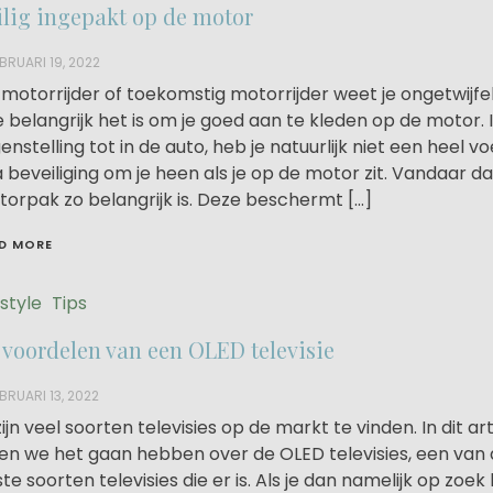
ilig ingepakt op de motor
BRUARI 19, 2022
 motorrijder of toekomstig motorrijder weet je ongetwijfel
 belangrijk het is om je goed aan te kleden op de motor. 
enstelling tot in de auto, heb je natuurlijk niet een heel vo
 beveiliging om je heen als je op de motor zit. Vandaar d
orpak zo belangrijk is. Deze beschermt […]
D MORE
estyle
Tips
 voordelen van een OLED televisie
BRUARI 13, 2022
zijn veel soorten televisies op de markt te vinden. In dit art
len we het gaan hebben over de OLED televisies, een van
te soorten televisies die er is. Als je dan namelijk op zoek