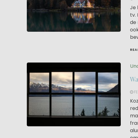
Je 
tv.
de 
ook
bew
REA
Un
Wa
FE
Koz
red
mat
fra
alu
om 