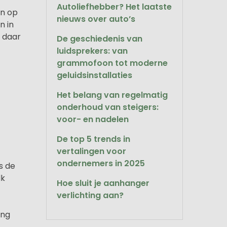
Autoliefhebber? Het laatste
en op
nieuws over auto’s
n in
 daar
De geschiedenis van
luidsprekers: van
grammofoon tot moderne
geluidsinstallaties
Het belang van regelmatig
onderhoud van steigers:
voor- en nadelen
De top 5 trends in
vertalingen voor
ondernemers in 2025
s de
lk
Hoe sluit je aanhanger
verlichting aan?
ing