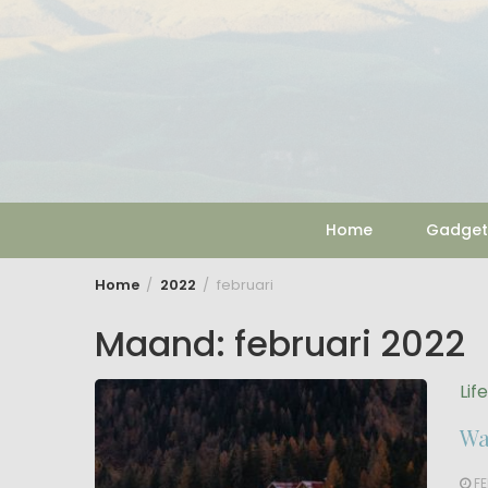
Skip
to
content
Home
Gadget
Home
2022
februari
Maand:
februari 2022
Lif
Wa
FE