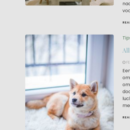
naa
voo
REA
Tip
Al
FE
Een
oms
oms
doo
luc
med
REA