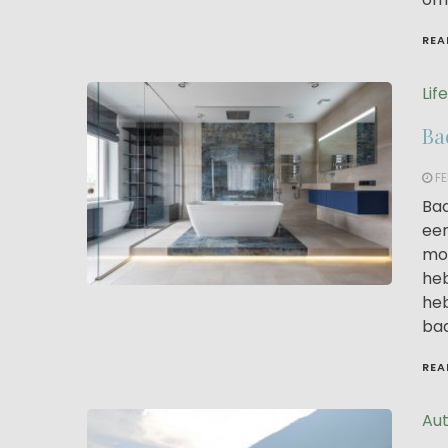
REA
Lif
Ba
FE
Bad
een
moe
heb
heb
bad
REA
Aut