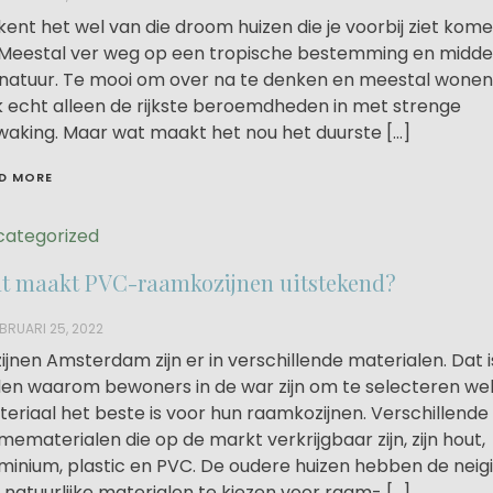
kent het wel van die droom huizen die je voorbij ziet kom
 Meestal ver weg op een tropische bestemming en midde
natuur. Te mooi om over na te denken en meestal wonen
 echt alleen de rijkste beroemdheden in met strenge
aking. Maar wat maakt het nou het duurste […]
D MORE
categorized
t maakt PVC-raamkozijnen uitstekend?
BRUARI 25, 2022
ijnen Amsterdam zijn er in verschillende materialen. Dat i
en waarom bewoners in de war zijn om te selecteren we
eriaal het beste is voor hun raamkozijnen. Verschillende
mematerialen die op de markt verkrijgbaar zijn, zijn hout,
minium, plastic en PVC. De oudere huizen hebben de neig
natuurlijke materialen te kiezen voor raam- […]