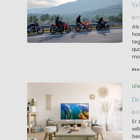
Ve
FE
Als
hoe
teg
qua
mot
REA
Lif
De
FE
Er 
wil
bes