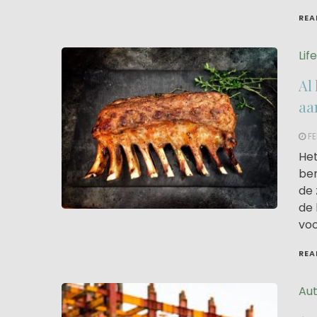
REA
Lif
Al
aa
FE
Het
ber
de 
de 
voo
REA
Aut