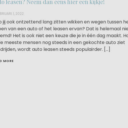
to leasen? Neem dan eens hier een kijkje!
BRUARI 1, 2022
 jij ook ontzettend lang zitten wikken en wegen tussen h
en van een auto of het leasen ervan? Dat is helemaal nie
emd! Het is ook niet een keuze die je in één dag maakt. 
de meeste mensen nog steeds in een gekochte auto ziet
drijden, wordt auto leasen steeds populairder. […]
D MORE