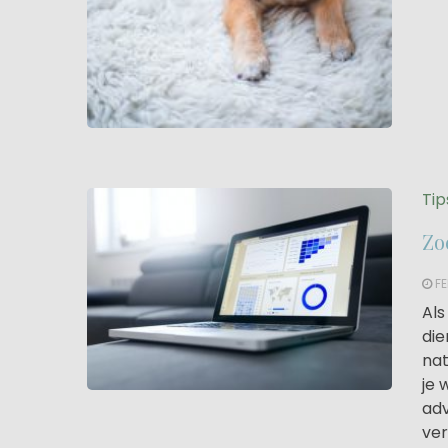
Tip
Zo
FE
Als
die
nat
je 
adv
ver