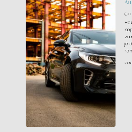
Au
FE
Heb
kop
vre
je 
ron
REA