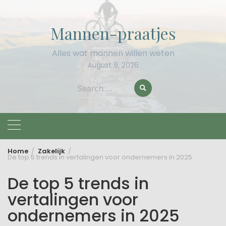
Skip
to
Mannen-praatjes
content
Alles wat mannen willen weten
August 9, 2026
Search
for:
Home
Zakelijk
De top 5 trends in vertalingen voor ondernemers in 2025
De top 5 trends in
vertalingen voor
ondernemers in 2025