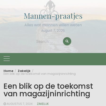
Skip
to
Mannen-praatjes
content
Alles wat mannen willen weten
August 7, 2026
Search
for:
Home
Zakelijk
Een blik op de toekomst van magazijninrichting
Een blik op de toekomst
van magazijninrichting
AUGUSTUS 7, 2024
ZAKELIJK