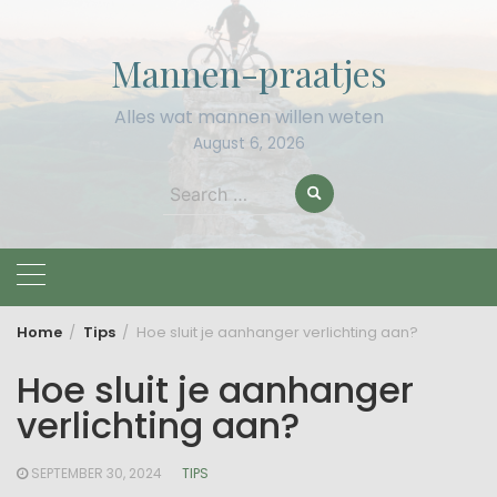
Skip
to
Mannen-praatjes
content
Alles wat mannen willen weten
August 6, 2026
Search
for:
Home
Tips
Hoe sluit je aanhanger verlichting aan?
Hoe sluit je aanhanger
verlichting aan?
SEPTEMBER 30, 2024
TIPS