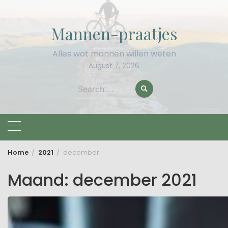
Skip
to
Mannen-praatjes
content
Alles wat mannen willen weten
August 7, 2026
Search
for:
Home
2021
december
Maand:
december 2021