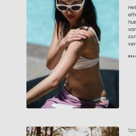
Het
eff
hui
van
zon
ver
REA
Spo