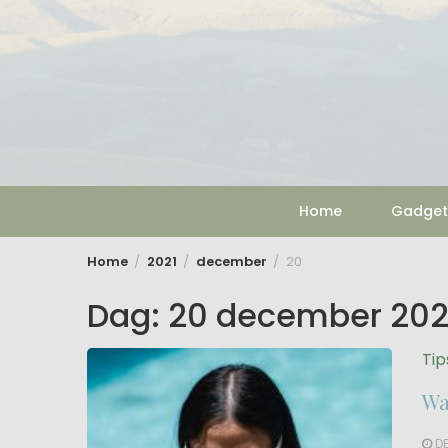
Skip
to
content
Home
Gadget
Home
2021
december
20
Dag:
20 december 202
Tip
Wa
DE