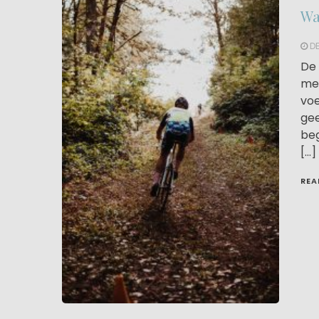
Wa
DE
De 
men
voe
gee
beg
[…]
REA