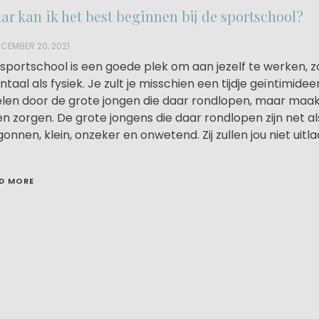
ar kan ik het best beginnen bij de sportschool?
CEMBER 20, 2021
sportschool is een goede plek om aan jezelf te werken, 
taal als fysiek. Je zult je misschien een tijdje geïntimidee
len door de grote jongen die daar rondlopen, maar maak
n zorgen. De grote jongens die daar rondlopen zijn net als 
onnen, klein, onzeker en onwetend. Zij zullen jou niet uitl
D MORE