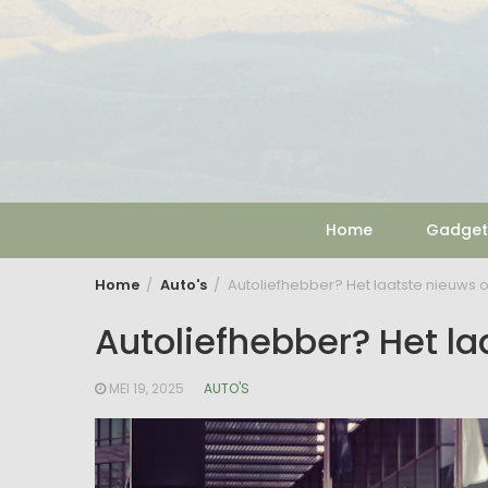
Skip
to
content
Home
Gadget
Home
Auto's
Autoliefhebber? Het laatste nieuws o
Autoliefhebber? Het la
MEI 19, 2025
AUTO'S