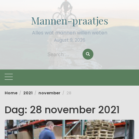
Skip
to
Mannen-praatjes
content
Alles wat mannen willen weten
August 9, 2026
Search
for:
Home
2021
november
28
Dag:
28 november 2021