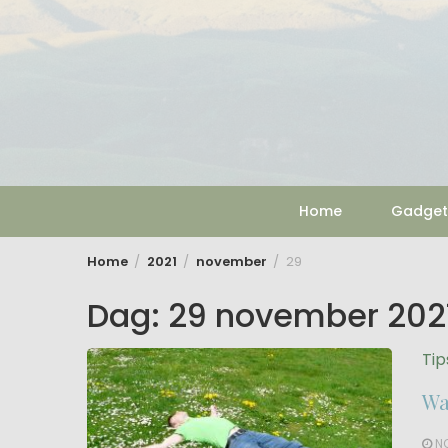
Skip
to
content
Home
Gadget
Home
2021
november
29
Dag:
29 november 202
Tip
Wa
NO