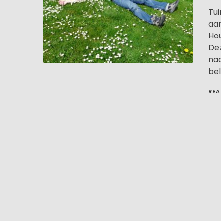
Tui
aan
Hou
Dez
naa
bel
REA