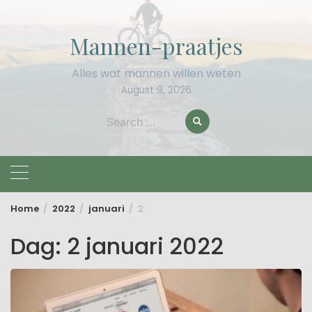
Skip
to
Mannen-praatjes
content
Alles wat mannen willen weten
August 9, 2026
Search
for:
Home
2022
januari
2
Dag:
2 januari 2022