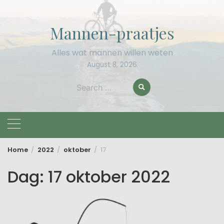
Skip
to
Mannen-praatjes
content
Alles wat mannen willen weten
August 8, 2026
Search
for:
Home
2022
oktober
17
Dag:
17 oktober 2022