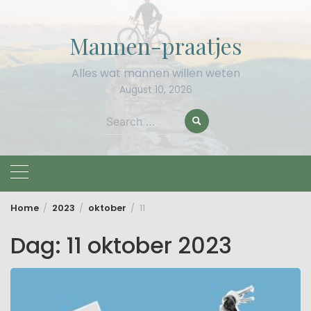
Skip
to
Mannen-praatjes
content
Alles wat mannen willen weten
August 10, 2026
Search
for:
Home
2023
oktober
11
Dag:
11 oktober 2023