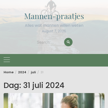
Skip
to
Mannen-praatjes
content
Alles wat mannen willen weten
August 7, 2026
Search
for:
Home
2024
juli
31
Dag:
31 juli 2024