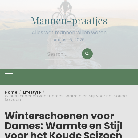
Skip
to
Mannen-praatjes
content
Alles wat mannen willen weten
August 6, 2026
Search
for:
Home
Lifestyle
Winterschoenen voor Dames: Warmte en Stijl voor het Koude
Seizoen
Winterschoenen voor
Dames: Warmte en Stijl
voor het Koude Seizoen