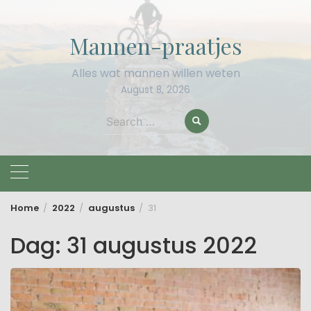
Skip
to
Mannen-praatjes
content
Alles wat mannen willen weten
August 8, 2026
Search
for:
Home
2022
augustus
31
Dag:
31 augustus 2022