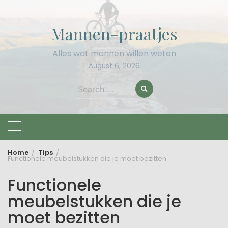
Skip
to
Mannen-praatjes
content
Alles wat mannen willen weten
August 6, 2026
Search
for:
Home
Tips
Functionele meubelstukken die je moet bezitten
Functionele
meubelstukken die je
moet bezitten