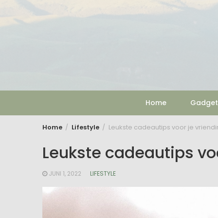
Skip
to
content
Home
Gadget
Home
Lifestyle
Leukste cadeautips voor je vriendi
Leukste cadeautips voo
JUNI 1, 2022
LIFESTYLE