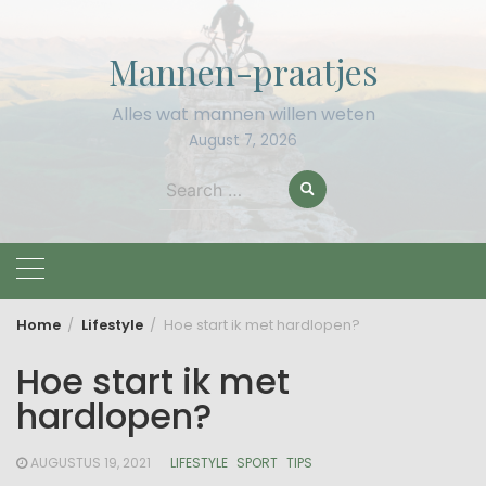
Skip
to
Mannen-praatjes
content
Alles wat mannen willen weten
August 7, 2026
Search
for:
Home
Lifestyle
Hoe start ik met hardlopen?
Hoe start ik met
hardlopen?
AUGUSTUS 19, 2021
LIFESTYLE
SPORT
TIPS