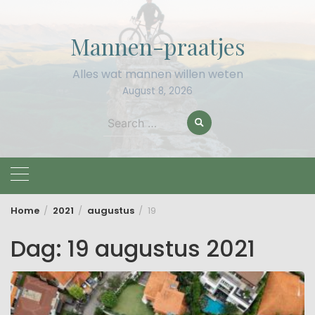
Skip
to
Mannen-praatjes
content
Alles wat mannen willen weten
August 8, 2026
Search
for:
Home
2021
augustus
19
Dag:
19 augustus 2021