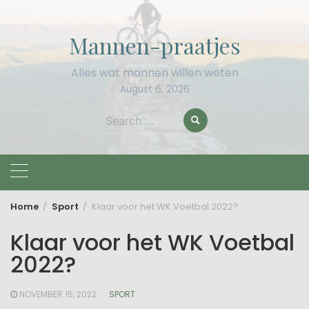
Skip
to
Mannen-praatjes
content
Alles wat mannen willen weten
August 6, 2026
Search
for:
Home
Sport
Klaar voor het WK Voetbal 2022?
Klaar voor het WK Voetbal
2022?
NOVEMBER 15, 2022
SPORT