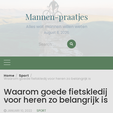
Skip
to
Mannen-praatjes
content
Alles wat mannen willen weten
August 8, 2026
Search
for:
Home
Sport
Waarom goede fietskledij voor heren zo belangrijk is
Waarom goede fietskledij
voor heren zo belangrijk is
JANUARI 10, 2022
SPORT